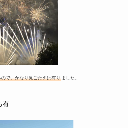
れるので、かなり見ごたえは有り
ました。
も有