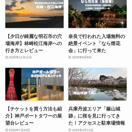
【夕日が綺麗な明石市の穴
奈良で行われた入場無料の
場海岸】林崎松江海岸への
絶景イベント「なら燈花
行き方とレビュー
会」に行って来た
2025年11月11日
2025年8月6日
【チケットを買う方法も紹
兵庫丹波エリア「篠山城
介】神戸ポートタワーの展
跡」に桜を見に行ってき
望台レビュー
た！アクセスと駐車場情報
2025年7月24日
2025年4月12日